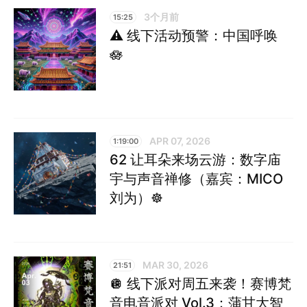
3个月前
15:25
⚠️ 线下活动预警：中国呼唤
🪷
APR 07, 2026
1:19:00
62 让耳朵来场云游：数字庙
宇与声音禅修（嘉宾：MICO
刘为）☸︎
MAR 30, 2026
21:51
🪩 线下派对周五来袭！赛博梵
音电音派对 Vol.3：蒲甘大智