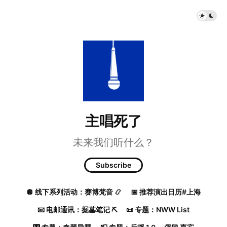
主唱死了
未来我们听什么？
Subscribe
🪩 线下系列活动：赛博梵音 📿
📅 推荐演出日历#上海
📧 电邮通讯：掘墓笔记 ⛏️
📜 专题：NWW List