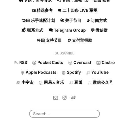
🎛️ 专题：奇琴异瑟
📮 专题：后摇 1.0
👏🏻 嘉宾
📼 精选参考
🪖 二十四条 LIVE 军规
🤝🏻 乐手速配计划
📇 关于节目
📡 订阅方式
📬 联系方式
🗨️ Telegram Group
💬 微信群
🤟🏻 支持节目
🪙 支付宝捐助
SUBSCRIBE
RSS
Pocket Casts
Overcast
Castro
Apple Podcasts
Spotify
YouTube
小宇宙
网易云音乐
豆瓣
微信公众号