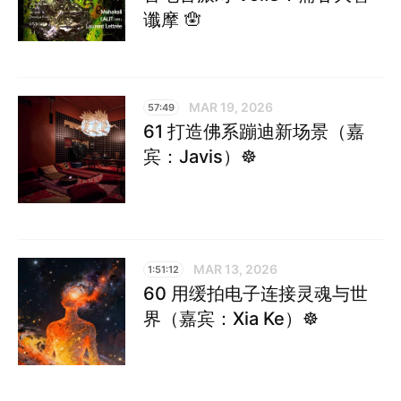
谶摩 🪬
MAR 19, 2026
57:49
61 打造佛系蹦迪新场景（嘉
宾：Javis）☸︎
MAR 13, 2026
1:51:12
60 用缓拍电子连接灵魂与世
界（嘉宾：Xia Ke）☸︎