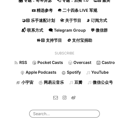
🎛️ 专题：奇琴异瑟
📮 专题：后摇 1.0
👏🏻 嘉宾
📼 精选参考
🪖 二十四条 LIVE 军规
🤝🏻 乐手速配计划
📇 关于节目
📡 订阅方式
📬 联系方式
🗨️ Telegram Group
💬 微信群
🤟🏻 支持节目
🪙 支付宝捐助
SUBSCRIBE
RSS
Pocket Casts
Overcast
Castro
Apple Podcasts
Spotify
YouTube
小宇宙
网易云音乐
豆瓣
微信公众号