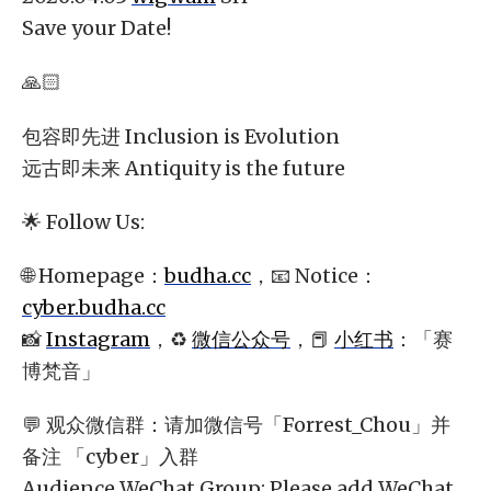
Save your Date!
🙏🏻
包容即先进 Inclusion is Evolution
远古即未来 Antiquity is the future
🌟 Follow Us:
🌐 Homepage：
budha.cc
，📧 Notice：
cyber.budha.cc
📸
Instagram
，♻️
微信公众号
，📕
小红书
：「赛
博梵音」
💬 观众微信群：请加微信号「Forrest_Chou」并
备注 「cyber」入群
Audience WeChat Group: Please add WeChat