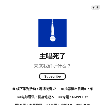
主唱死了
未来我们听什么？
Subscribe
🪩 线下系列活动：赛博梵音 📿
📅 推荐演出日历#上海
📧 电邮通讯：掘墓笔记 ⛏️
📜 专题：NWW List