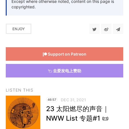
Except where otherwise noted, content on this page is
copyrighted.
ENJOY
Support on Patreon
去爱发电上赞助
LISTEN THIS
DEC 31, 2021
46:57
23 太阳燃尽的声音｜
NWW List 专题#1 📜