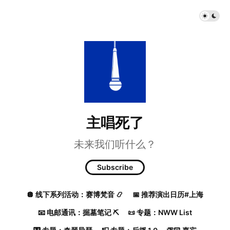
主唱死了
未来我们听什么？
Subscribe
🪩 线下系列活动：赛博梵音 📿
📅 推荐演出日历#上海
📧 电邮通讯：掘墓笔记 ⛏️
📜 专题：NWW List