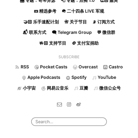
🎛️ 专题：奇琴异瑟
📮 专题：后摇 1.0
👏🏻 嘉宾
📼 精选参考
🪖 二十四条 LIVE 军规
🤝🏻 乐手速配计划
📇 关于节目
📡 订阅方式
📬 联系方式
🗨️ Telegram Group
💬 微信群
🤟🏻 支持节目
🪙 支付宝捐助
SUBSCRIBE
RSS
Pocket Casts
Overcast
Castro
Apple Podcasts
Spotify
YouTube
小宇宙
网易云音乐
豆瓣
微信公众号