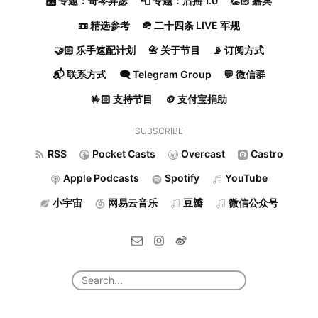
🎛️ 专题：奇琴异瑟
📮 专题：后摇 1.0
👏🏻 嘉宾
📼 精选参考
🪖 二十四条 LIVE 军规
🤝🏻 乐手速配计划
📇 关于节目
📡 订阅方式
📬 联系方式
🗨️ Telegram Group
💬 微信群
🤟🏻 支持节目
🪙 支付宝捐助
SUBSCRIBE
RSS
Pocket Casts
Overcast
Castro
Apple Podcasts
Spotify
YouTube
小宇宙
网易云音乐
豆瓣
微信公众号