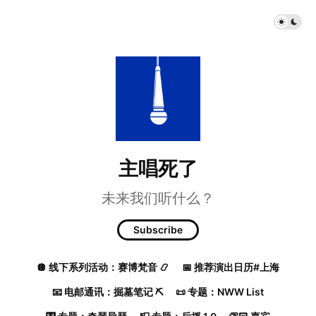
主唱死了
未来我们听什么？
Subscribe
🪩 线下系列活动：赛博梵音 📿
📅 推荐演出日历#上海
📧 电邮通讯：掘墓笔记 ⛏️
📜 专题：NWW List