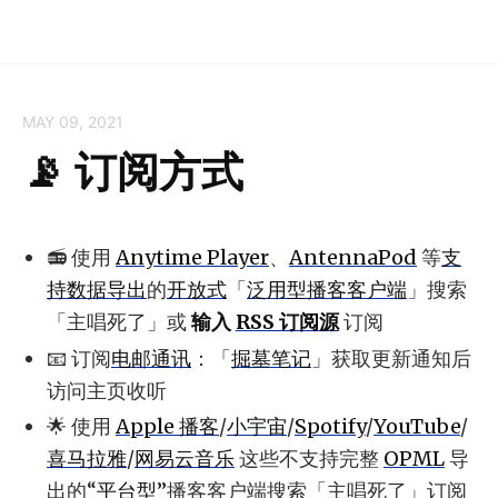
MAY 09, 2021
📡 订阅方式
📻 使用
Anytime Player
、
AntennaPod
等
支
持数据导出
的
开放式
「
泛用型播客客户端
」搜索
「主唱死了」或
输入
RSS 订阅源
订阅
📧 订阅
电邮通讯
：「
掘墓笔记
」获取更新通知后
访问主页收听
🌟 使用
Apple 播客
/
小宇宙
/
Spotify
/
YouTube
/
喜马拉雅
/
网易云音乐
这些不支持完整
OPML
导
出的“
平台型
”播客客户端搜索「主唱死了」订阅