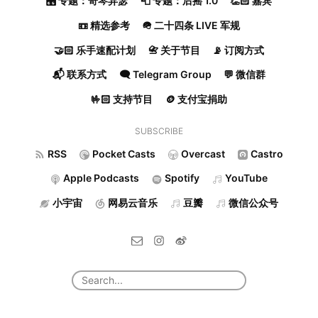
🎛️ 专题：奇琴异瑟
📮 专题：后摇 1.0
👏🏻 嘉宾
📼 精选参考
🪖 二十四条 LIVE 军规
🤝🏻 乐手速配计划
📇 关于节目
📡 订阅方式
📬 联系方式
🗨️ Telegram Group
💬 微信群
🤟🏻 支持节目
🪙 支付宝捐助
SUBSCRIBE
RSS
Pocket Casts
Overcast
Castro
Apple Podcasts
Spotify
YouTube
小宇宙
网易云音乐
豆瓣
微信公众号