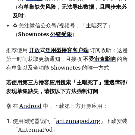
（
有
单集缺失
风险，无法导出数据，且同步未必
及时
）
♻️ 关注微信公众号/视频号：「
主唱死了
」
（
Shownotes
外链受限
）
推荐使用
开放
式
泛用型播客客户端
订阅收听：这是
第一时间获取更新通知，且接收
不受
审查影响
的所
有单集以及全功能 Shownotes 的唯一方式
若使用第三方播客应用搜索「主唱死了」遭遇障碍/
发现单集缺失，请按以下方法强制订阅
🤖 在
Android
中，下载第三方开源应用：
使用浏览器访问「
antennapod.org
」下载安装
「AntennaPod」