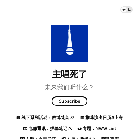
主唱死了
未来我们听什么？
Subscribe
🪩 线下系列活动：赛博梵音 📿
📅 推荐演出日历#上海
📧 电邮通讯：掘墓笔记 ⛏️
📜 专题：NWW List