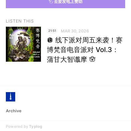
去爱发电上赞助
LISTEN THIS
MAR 30, 2026
21:51
🪩 线下派对周五来袭！赛
博梵音电音派对 Vol.3：
蒲甘大智谶摩 🪬
Archive
Powered by
Typlog