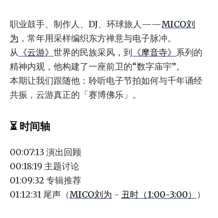
职业鼓手、制作人、DJ、环球旅人——
MICO刘
为
，常年用采样编织东方禅意与电子脉冲。
从
《云游》
世界的民族采风，到
《摩音寺》
系列的
精神内观，他构建了一座前卫的“数字庙宇”。
本期让我们跟随他：聆听电子节拍如何与千年诵经
共振，云游真正的「赛博佛乐」。
⏳ 时间轴
00:07:13 演出回顾
00:18:19 主题讨论
01:09:32 专辑推荐
01:12:31 尾声（
MICO刘为
-
丑时（1:00-3:00）
）