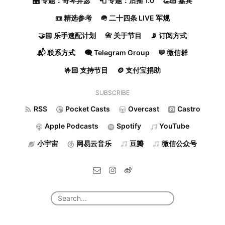
🎛️ 专题：奇琴异瑟
📮 专题：后摇 1.0
👏🏻 嘉宾
📼 精选参考
🪖 二十四条 LIVE 军规
🤝🏻 乐手速配计划
📇 关于节目
📡 订阅方式
📬 联系方式
🗨️ Telegram Group
💬 微信群
🤟🏻 支持节目
🪙 支付宝捐助
SUBSCRIBE
RSS
Pocket Casts
Overcast
Castro
Apple Podcasts
Spotify
YouTube
小宇宙
网易云音乐
豆瓣
微信公众号