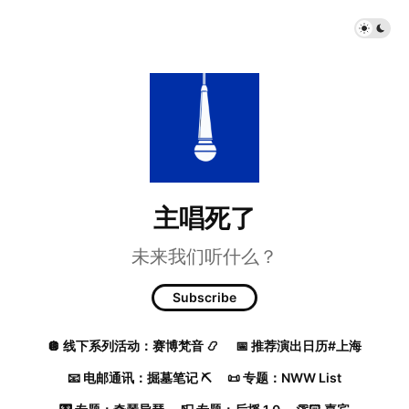
主唱死了
未来我们听什么？
Subscribe
🪩 线下系列活动：赛博梵音 📿
📅 推荐演出日历#上海
📧 电邮通讯：掘墓笔记 ⛏️
📜 专题：NWW List