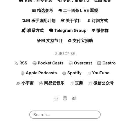
🎛️ 专题：奇琴异瑟
📮 专题：后摇 1.0
👏🏻 嘉宾
📼 精选参考
🪖 二十四条 LIVE 军规
🤝🏻 乐手速配计划
📇 关于节目
📡 订阅方式
📬 联系方式
🗨️ Telegram Group
💬 微信群
🤟🏻 支持节目
🪙 支付宝捐助
SUBSCRIBE
RSS
Pocket Casts
Overcast
Castro
Apple Podcasts
Spotify
YouTube
小宇宙
网易云音乐
豆瓣
微信公众号