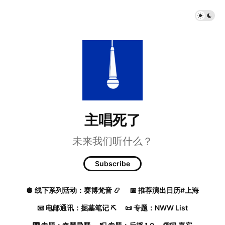
主唱死了
未来我们听什么？
Subscribe
🪩 线下系列活动：赛博梵音 📿
📅 推荐演出日历#上海
📧 电邮通讯：掘墓笔记 ⛏️
📜 专题：NWW List