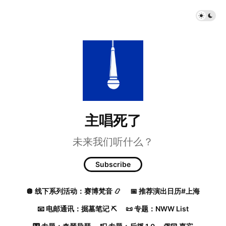
主唱死了
未来我们听什么？
Subscribe
🪩 线下系列活动：赛博梵音 📿
📅 推荐演出日历#上海
📧 电邮通讯：掘墓笔记 ⛏️
📜 专题：NWW List