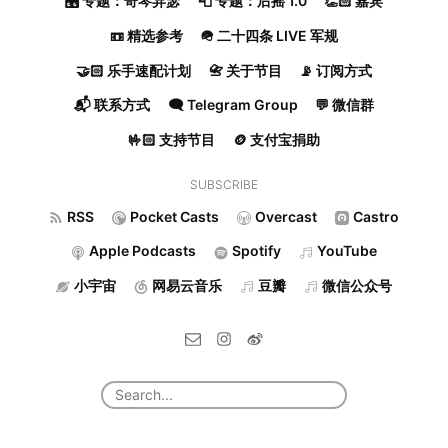
🎛️ 专题：奇琴异瑟
📮 专题：后摇 1.0
👏🏻 嘉宾
📼 精选参考
🪖 二十四条 LIVE 军规
🤝🏻 乐手速配计划
📇 关于节目
📡 订阅方式
📬 联系方式
🗨️ Telegram Group
💬 微信群
🤟🏻 支持节目
🪙 支付宝捐助
SUBSCRIBE
RSS
Pocket Casts
Overcast
Castro
Apple Podcasts
Spotify
YouTube
小宇宙
网易云音乐
豆瓣
微信公众号