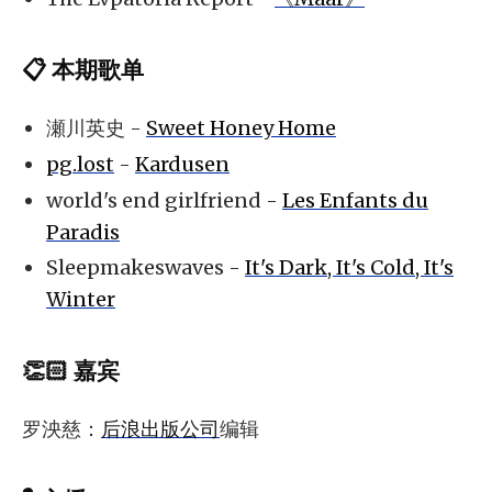
📋 本期歌单
瀬川英史 -
Sweet Honey Home
pg.lost
-
Kardusen
world's end girlfriend -
Les Enfants du
Paradis
Sleepmakeswaves -
It's Dark, It's Cold, It's
Winter
👏🏻 嘉宾
罗泱慈：
后浪出版公司
编辑