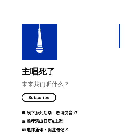
主唱死了
未来我们听什么？
🪩 线下派对周
Subscribe
🪩 线下系列活动：赛博梵音 📿
📅 推荐演出日历#上海
📧 电邮通讯：掘墓笔记 ⛏️