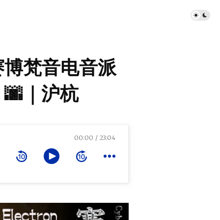
赛博梵音电音派
🌆｜沪杭
00:00
23:04
｜沪杭