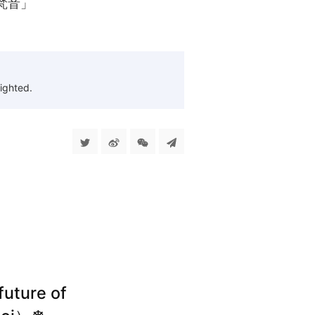
梵音」
ighted.
future of