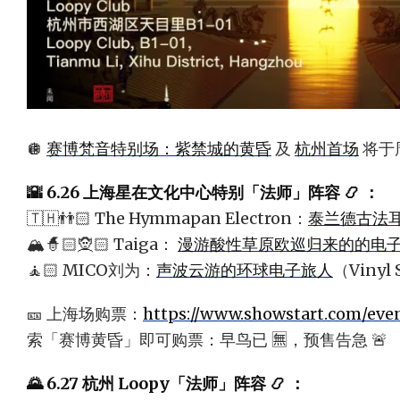
🪩
赛博梵音特别场：紫禁城的黄昏
及
杭州首场
将于
🌇 6.26 上海星在文化中心特别「法师」阵容 📿 ：
🇹🇭👬🏻 The Hymmapan Electron：
泰兰德古法
🏔️🧙🏻🧝🏻 Taiga：
漫游酸性草原欧巡归来的的电
🧘🏻 MICO刘为：
声波云游的环球电子旅人
（Vinyl 
🎫 上海场购票：
https://www.showstart.com/eve
索「赛博黄昏」即可购票：早鸟已 🈚️，预售告急 🚨
🌄 6.27 杭州 Loopy「法师」阵容 📿 ：