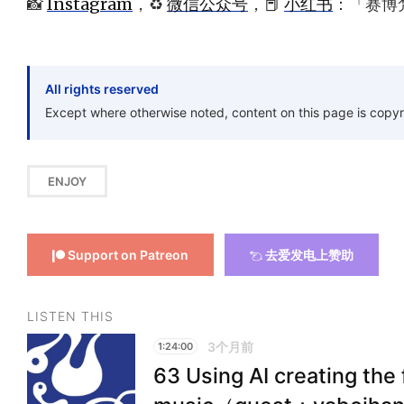
📸
Instagram
，♻️
微信公众号
，📕
小红书
：「赛博
All rights reserved
Except where otherwise noted, content on this page is copyr
ENJOY
Support on Patreon
去爱发电上赞助
LISTEN THIS
3个月前
1:24:00
63 Using AI creating the 