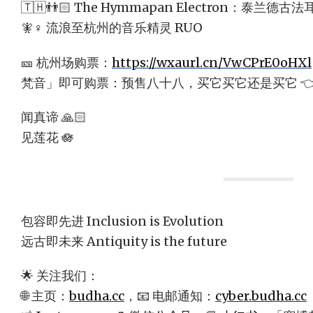
🇹🇭👬🏻 The Hymmapan Electron：泰兰德古
🧚♀️ 流浪至杭州的音乐精灵 RUO
🎫 杭州场购票：
https://wxaurl.cn/VwCPrE0oHXl
梵音」即可购票：预售八十八，买它买它还是买它 👈
闻真谛 🙏🏻
见莲花 🪷
包容即先进 Inclusion is Evolution
远古即未来 Antiquity is the future
🌟 关注我们：
🌐 主页：
budha.cc
，📧 电邮通知：
cyber.budha.cc