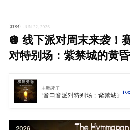
JUN 22, 2026
23:04
🪩 线下派对周末来袭！
对特别场：紫禁城的黄昏 
主唱死了
1.0x
末来袭！赛博梵音电音派对特别场：紫禁城的黄昏 