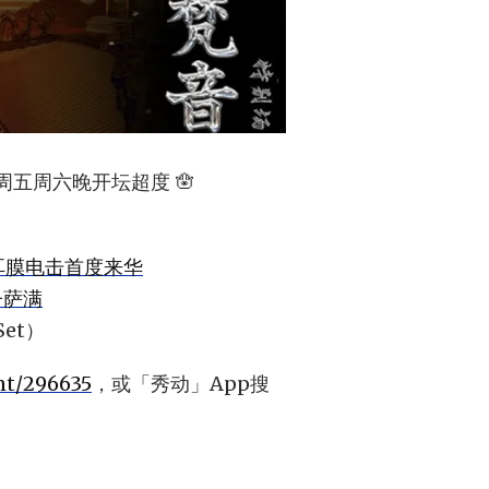
周五周六晚开坛超度 🪬
耳膜电击首度来华
子萨满
Set）
nt/296635
，或「秀动」App搜