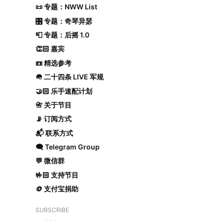
📜 专题：NWW List
🎛️ 专题：奇琴异瑟
📮 专题：后摇 1.0
👏🏻 嘉宾
📼 精选参考
🪖 二十四条 LIVE 军规
🤝🏻 乐手速配计划
📇 关于节目
📡 订阅方式
📬 联系方式
🗨️ Telegram Group
💬 微信群
🤟🏻 支持节目
🪙 支付宝捐助
SUBSCRIBE