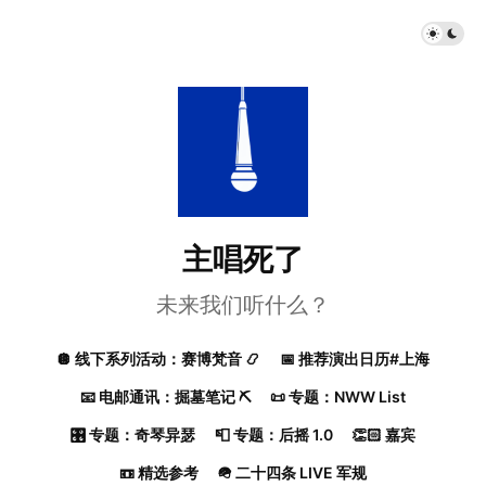
主唱死了
未来我们听什么？
🪩 线下系列活动：赛博梵音 📿
📅 推荐演出日历#上海
📧 电邮通讯：掘墓笔记 ⛏️
📜 专题：NWW List
🎛️ 专题：奇琴异瑟
📮 专题：后摇 1.0
👏🏻 嘉宾
📼 精选参考
🪖 二十四条 LIVE 军规