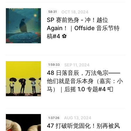
OCT 18, 2024
58:31
SP 赛前热身 - 冲！越位
Again！｜Offside 音乐节特
稿#4 ⚽️
SEP 11, 2024
1:59:33
48 日落音辰，万法龟宗——
他们就是音乐本身（嘉宾：小
马）｜后摇 1.0 专题#4 📮
AUG 13, 2024
1:37:26
47 打破听觉固化！别再被风