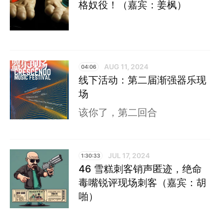
格奴役！（嘉宾：姜枫）
AUG 11, 2024
04:06
线下活动：第二届渐强器乐现
场
该你了，第二回合
JUL 17, 2024
1:30:33
46 雪糕刺客销声匿迹，绝命
毒嘴锐评现场刺客（嘉宾：胡
啪）