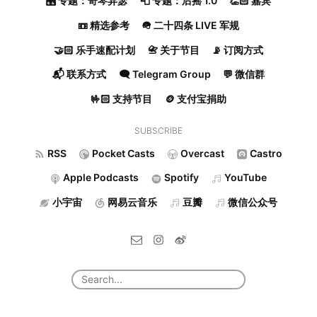
🎛️ 专题：奇琴异瑟
📮 专题：后摇 1.0
👏🏻 嘉宾
📼 精选参考
🪖 二十四条 LIVE 军规
🤝🏻 乐手速配计划
📇 关于节目
📡 订阅方式
📬 联系方式
🗨️ Telegram Group
💬 微信群
🤟🏻 支持节目
🪙 支付宝捐助
SUBSCRIBE
RSS
Pocket Casts
Overcast
Castro
Apple Podcasts
Spotify
YouTube
小宇宙
网易云音乐
豆瓣
微信公众号