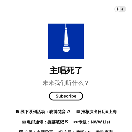
主唱死了
未来我们听什么？
Subscribe
🪩 线下系列活动：赛博梵音 📿
📅 推荐演出日历#上海
📧 电邮通讯：掘墓笔记 ⛏️
📜 专题：NWW List