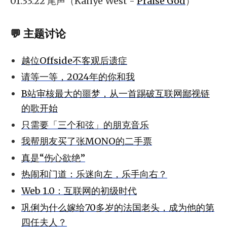
01:33:22 尾声（Kanye West -
Praise God
）
💬 主题讨论
越位Offside不客观后遗症
请等一等，2024年的你和我
B站审核最大的噩梦，从一首踢破互联网鄙视链
的歌开始
只需要「三个和弦」的朋克音乐
我帮朋友买了张MONO的二手票
真是“伤心欲绝”
热闹和门道：乐迷向左，乐手向右？
Web 1.0：互联网的初级时代
巩俐为什么嫁给70多岁的法国老头，成为他的第
四任夫人？