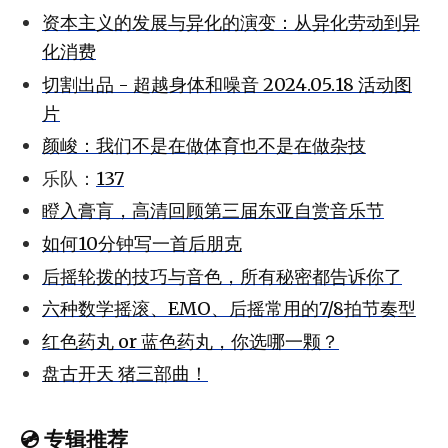
资本主义的发展与异化的演变：从异化劳动到异
化消费
切割出品 - 超越身体和噪音 2024.05.18 活动图
片
颜峻：我们不是在做体育也不是在做杂技
乐队：
137
瞪入膏肓，高清回顾第三届东亚自赏音乐节
如何10分钟写一首后朋克
后摇轮拨的技巧与音色，所有秘密都告诉你了
六种数学摇滚、EMO、后摇常用的7/8拍节奏型
红色药丸 or 蓝色药丸，你选哪一颗？
盘古开天 猪三部曲！
💿 专辑推荐