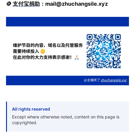
🪙
支付宝捐助
：
mail@zhuchangsile.xyz
All rights reserved
Except where otherwise noted, content on this page is
copyrighted.