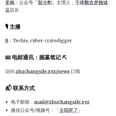
姜枫
：公众号「
製冷劑
」主理人，
千啤酿造楚翘城
店
店长
🎙 主播
B
：Techie, cyber-cratedigger
📧
电邮通讯
：
掘墓笔记 ⛏️
访问
zhuchangsile.xyz/news
订阅
📬 联系方式
电子邮箱：
mail@zhuchangsile.xyz
微信公众号/视频号：「
主唱死了
」