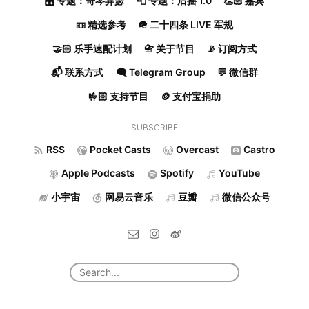
🎛️ 专题：奇琴异瑟
📮 专题：后摇 1.0
👏🏻 嘉宾
📼 精选参考
🪖 二十四条 LIVE 军规
🤝🏻 乐手速配计划
📇 关于节目
📡 订阅方式
📬 联系方式
🗨️ Telegram Group
💬 微信群
🤟🏻 支持节目
🪙 支付宝捐助
SUBSCRIBE
RSS
Pocket Casts
Overcast
Castro
Apple Podcasts
Spotify
YouTube
小宇宙
网易云音乐
豆瓣
微信公众号