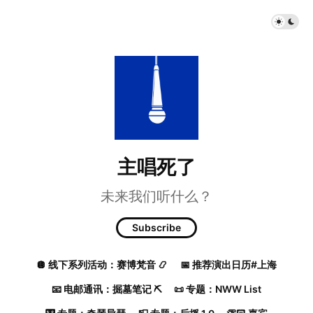
主唱死了
未来我们听什么？
Subscribe
🪩 线下系列活动：赛博梵音 📿
📅 推荐演出日历#上海
📧 电邮通讯：掘墓笔记 ⛏️
📜 专题：NWW List