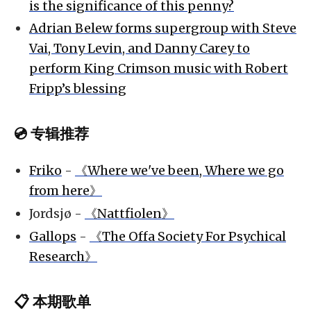
is the significance of this penny?
Adrian Belew forms supergroup with Steve
Vai, Tony Levin, and Danny Carey to
perform King Crimson music with Robert
Fripp’s blessing
💿 专辑推荐
Friko
-
《Where we've been, Where we go
from here》
Jordsjø -
《Nattfiolen》
Gallops
-
《The Offa Society For Psychical
Research》
📋 本期歌单