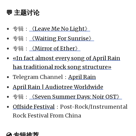
💬 主题讨论
专辑：
《Leave Me No Light》
专辑：
《Waiting For Sunrise》
专辑：
《Mirror of Ether》
«In fact almost every song of April Rain
has traditional rock song structure»
Telegram Channel：
April Rain
April Rain | Audiotree Worldwide
专辑：
《Seven Summer Days: Noir OST》
Offside Festival
：Post-Rock/Instrumental
Rock Festival From China
💿 专辑推荐