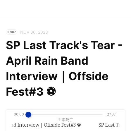
NOV 30, 2023
27:07
SP Last Track's Tear -
April Rain Band
Interview｜Offside
Fest#3 ⚽️
00:00
27:07
主唱死了
n Band Interview｜Offside Fest#3 ⚽️