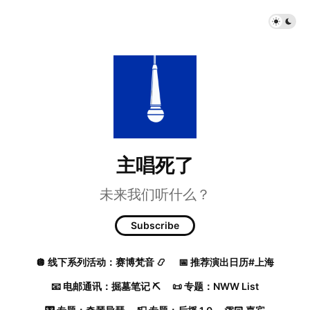
主唱死了
未来我们听什么？
Subscribe
🪩 线下系列活动：赛博梵音 📿
📅 推荐演出日历#上海
📧 电邮通讯：掘墓笔记 ⛏️
📜 专题：NWW List