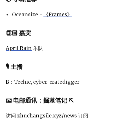
Oceansize -
《Frames》
👏🏻 嘉宾
April Rain
乐队
🎙 主播
B
：Techie, cyber-cratedigger
📧
电邮通讯
：
掘墓笔记 ⛏️
访问
zhuchangsile.xyz/news
订阅