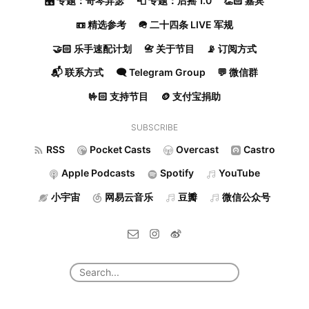
🎛️ 专题：奇琴异瑟
📮 专题：后摇 1.0
👏🏻 嘉宾
📼 精选参考
🪖 二十四条 LIVE 军规
🤝🏻 乐手速配计划
📇 关于节目
📡 订阅方式
📬 联系方式
🗨️ Telegram Group
💬 微信群
🤟🏻 支持节目
🪙 支付宝捐助
SUBSCRIBE
RSS
Pocket Casts
Overcast
Castro
Apple Podcasts
Spotify
YouTube
小宇宙
网易云音乐
豆瓣
微信公众号