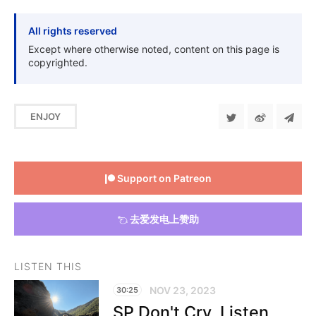
All rights reserved
Except where otherwise noted, content on this page is
copyrighted.
ENJOY
Support on Patreon
去爱发电上赞助
LISTEN THIS
NOV 23, 2023
30:25
SP Don't Cry, Listen