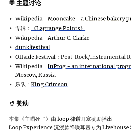
💬 主题讨论
Wikipedia：
Mooncake - a Chinese bakery p
专辑：
《Lagrange Points》
Wikipedia：
Arthur C. Clarke
dunk!festival
Offside Festival
：Post-Rock/Instrumental Ro
Wikipedia：
InProg - an international progre
Moscow, Russia
乐队：
King Crimson
🥤 赞助
本集《主唱死了》由
loop 律谱
耳塞赞助播出
Loop Experience 沉浸款降噪耳塞专为 Liveh