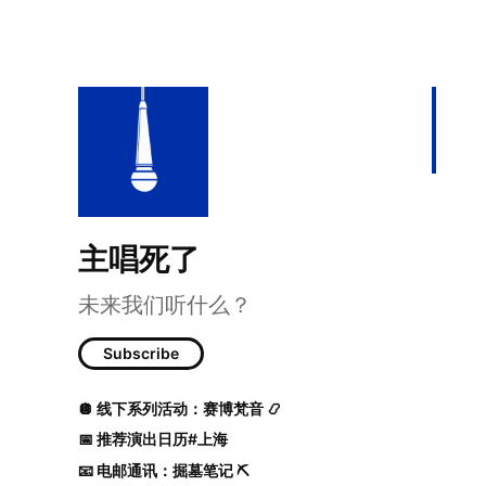
主唱死了
未来我们听什么？
Subscribe
SP Don't Cry, Listen 
🪩 线下系列活动：赛博梵音 📿
📅 推荐演出日历#上海
📧 电邮通讯：掘墓笔记 ⛏️