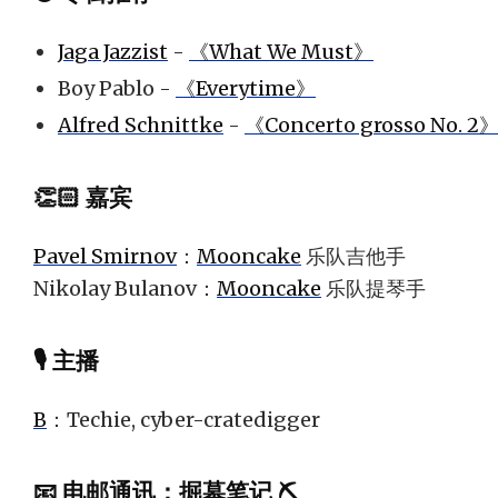
Jaga Jazzist
-
《What We Must》
Boy Pablo -
《Everytime》
Alfred Schnittke
-
《Concerto grosso No. 2
👏🏻 嘉宾
Pavel Smirnov
：
Mooncake
乐队吉他手
Nikolay Bulanov：
Mooncake
乐队提琴手
🎙 主播
B
：Techie, cyber-cratedigger
📧
电邮通讯
：
掘墓笔记 ⛏️