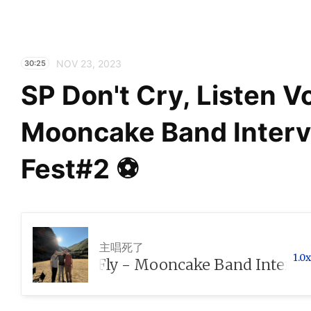
NOV 23, 2023
30:25
SP Don't Cry, Listen V
Mooncake Band Inter
Fest#2 ⚽️
主唱死了
1.0x
Vodka & Fly - Mooncake Band Interview｜Offs