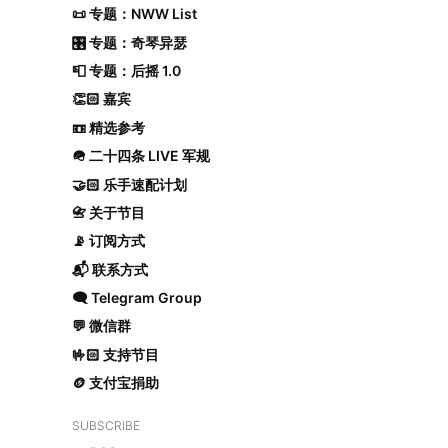
📜 专题：NWW List
🎛️ 专题：奇琴异瑟
📮 专题：后摇 1.0
👏🏻 嘉宾
📼 精选参考
🪖 二十四条 LIVE 军规
🤝🏻 乐手速配计划
📇 关于节目
📡 订阅方式
📬 联系方式
🗨️ Telegram Group
💬 微信群
🤟🏻 支持节目
🪙 支付宝捐助
SUBSCRIBE