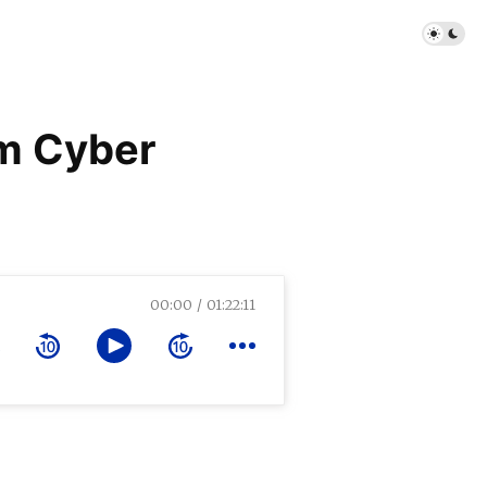
m Cyber
00:00
01:22:11