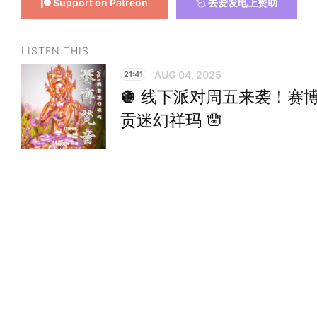
Support on Patreon
去爱发电上赞助
LISTEN THIS
AUG 04, 2025
21:41
🪩 线下派对周五来袭！赛博
贡迷幻祥玛 🪬