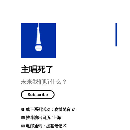
主唱死了
未来我们听什么？
NAMASTE (Mi
Subscribe
🪩 线下系列活动：赛博梵音 📿
📅 推荐演出日历#上海
📧 电邮通讯：掘墓笔记 ⛏️