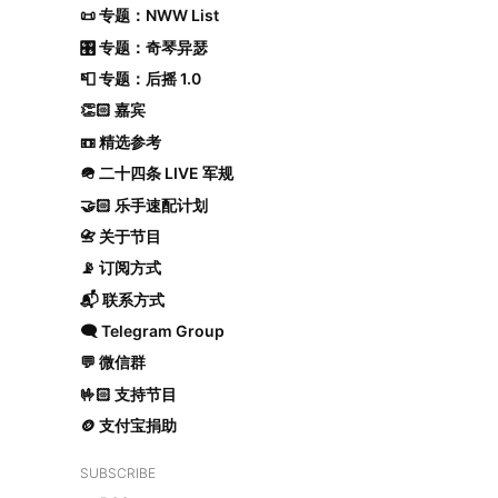
📜 专题：NWW List
🎛️ 专题：奇琴异瑟
📮 专题：后摇 1.0
👏🏻 嘉宾
📼 精选参考
🪖 二十四条 LIVE 军规
🤝🏻 乐手速配计划
📇 关于节目
📡 订阅方式
📬 联系方式
🗨️ Telegram Group
💬 微信群
🤟🏻 支持节目
🪙 支付宝捐助
SUBSCRIBE