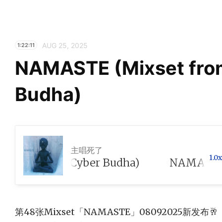
AUG 25, 2025
1:22:11
NAMASTE (Mixset fro
Budha)
主唱死了
1.0x
xset from Cyber Budha)
第48张Mixset「NAMASTE」08092025新发布🥂