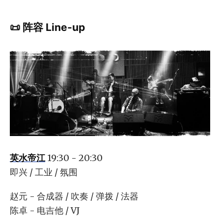
📜
阵容 Line-up
英水帝江
19:30 - 20:30
即兴 / 工业 / 氛围
赵元 - 合成器 / 吹奏 / 弹拨 / 法器
陈卓 - 电吉他 / VJ