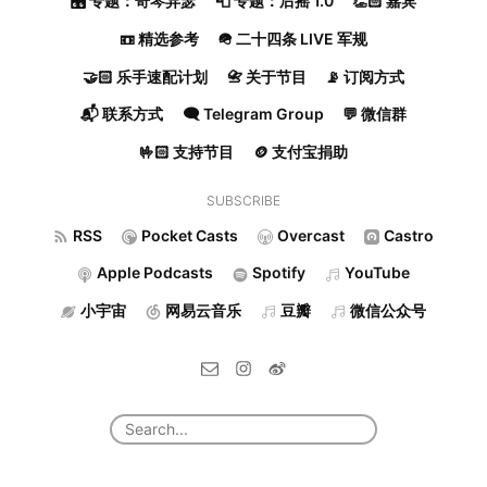
🎛️ 专题：奇琴异瑟
📮 专题：后摇 1.0
👏🏻 嘉宾
📼 精选参考
🪖 二十四条 LIVE 军规
🤝🏻 乐手速配计划
📇 关于节目
📡 订阅方式
📬 联系方式
🗨️ Telegram Group
💬 微信群
🤟🏻 支持节目
🪙 支付宝捐助
SUBSCRIBE
RSS
Pocket Casts
Overcast
Castro
Apple Podcasts
Spotify
YouTube
小宇宙
网易云音乐
豆瓣
微信公众号