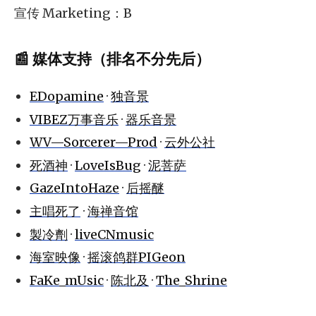
宣传 Marketing：B
📰 媒体支持（排名不分先后）
EDopamine
·
独音景
VIBEZ万事音乐
·
器乐音景
WV—Sorcerer—Prod
·
云外公社
死酒神
·
LoveIsBug
·
泥菩萨
GazeIntoHaze
·
后摇醚
主唱死了
·
海禅音馆
製冷劑
·
liveCNmusic
海室映像
·
摇滚鸽群PIGeon
FaKe_mUsic
·
陈北及
·
The_Shrine