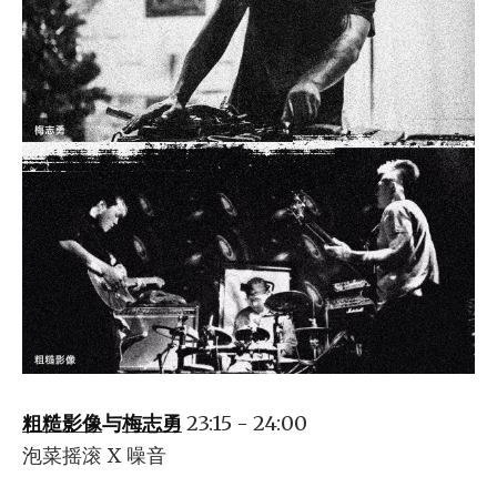
粗糙影像
与
梅志勇
23:15 - 24:00
泡菜摇滚 X 噪音