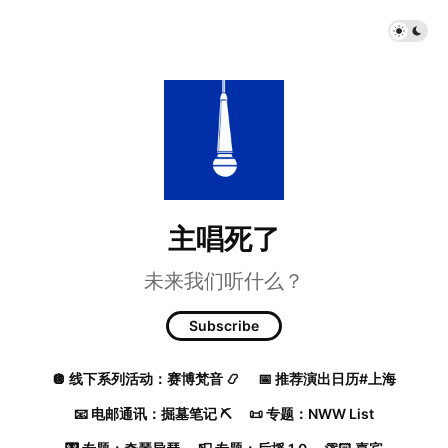
主唱死了
未来我们听什么？
Subscribe
🪩 线下系列活动：赛博梵音 📿
📅 推荐演出日历#上海
📧 电邮通讯：掘墓笔记 ⛏️
📜 专题：NWW List