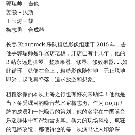
郭瑞帅 - 吉他
姜灏 - 贝斯
王玉涛 - 鼓
梅志勇 - 合成器
长春 Krautrock 乐队粗糙影像组建于 2016 年，吉
他手郭瑞帅是乐器店老板，开店已有十几年，他的
B 站永远是弹琴、整效果器、修琴、修效果器……如
此循环，就像在台上，粗糙影像随性地，无止境地
即兴，起飞再降落，追求放空和想象。
粗糙影像的本次上海之行也有好友来助阵！他就是
当下备受瞩目的噪音艺术家梅志勇。作为 nojiji 厂
牌的成员和一把噪音的策划，他的名字在中国噪音
乐迷群体中可谓如雷贯耳。暴力的现场风格、疯狂
的电路改造，都使得他的每一次演出让人印象深