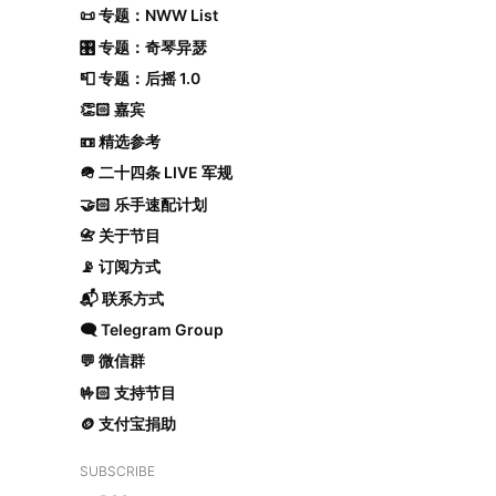
📜 专题：NWW List
🎛️ 专题：奇琴异瑟
📮 专题：后摇 1.0
👏🏻 嘉宾
📼 精选参考
🪖 二十四条 LIVE 军规
🤝🏻 乐手速配计划
📇 关于节目
📡 订阅方式
📬 联系方式
🗨️ Telegram Group
💬 微信群
🤟🏻 支持节目
🪙 支付宝捐助
SUBSCRIBE