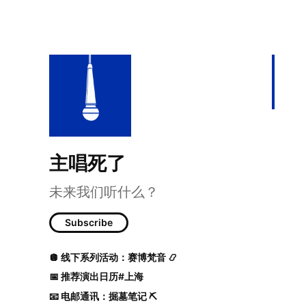
主唱死了
35 余下只有噪音
未来我们听什么？
Subscribe
🪩 线下系列活动：赛博梵音 📿
📅 推荐演出日历#上海
📧 电邮通讯：掘墓笔记 ⛏️