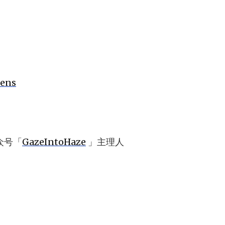
rens
众号「
GazeIntoHaze
」主理人