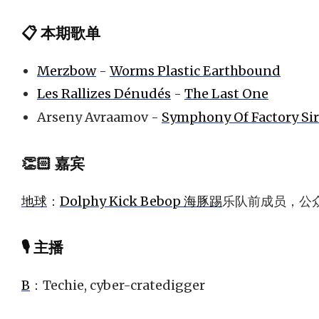
📋 本期歌单
Merzbow
-
Worms Plastic Earthbound
Les Rallizes Dénudés
-
The Last One
Arseny Avraamov -
Symphony Of Factory Si
👏🏻 嘉宾
地球
：
Dolphy Kick Bebop 海豚踢
乐队前成员，公
🎙 主播
B
：Techie, cyber-cratedigger