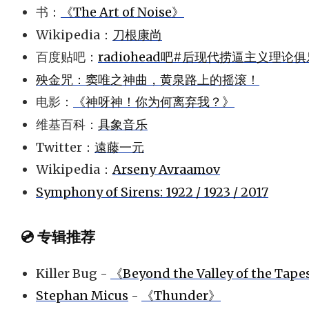
书：
《The Art of Noise》
Wikipedia：
刀根康尚
百度贴吧：
radiohead吧#后现代捞逼主义理论
殃金咒：窦唯之神曲，黄泉路上的摇滚！
电影：
《神呀神！你为何离弃我？》
维基百科：
具象音乐
Twitter：
遠藤一元
Wikipedia：
Arseny Avraamov
Symphony of Sirens: 1922 / 1923 / 2017
💿 专辑推荐
Killer Bug -
《Beyond the Valley of the Tap
Stephan Micus
-
《Thunder》