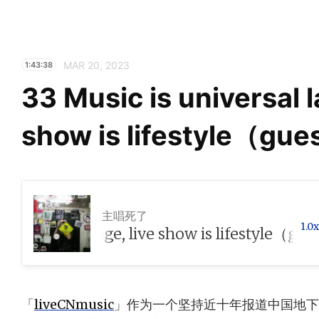
MAR 20, 2023
1:43:38
33 Music is universal 
show is lifestyle（gu
主唱死了
1.0x
sal language, live show is lifestyle（guest：
「
liveCNmusic
」作为一个坚持近十年报道中国地下