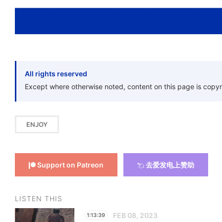
All rights reserved
Except where otherwise noted, content on this page is copyr
ENJOY
Support on Patreon
去爱发电上赞助
LISTEN THIS
FEB 08, 2023
1:13:39