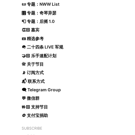
📜 专题：NWW List
🎛️ 专题：奇琴异瑟
📮 专题：后摇 1.0
👏🏻 嘉宾
📼 精选参考
🪖 二十四条 LIVE 军规
🤝🏻 乐手速配计划
📇 关于节目
📡 订阅方式
📬 联系方式
🗨️ Telegram Group
💬 微信群
🤟🏻 支持节目
🪙 支付宝捐助
SUBSCRIBE