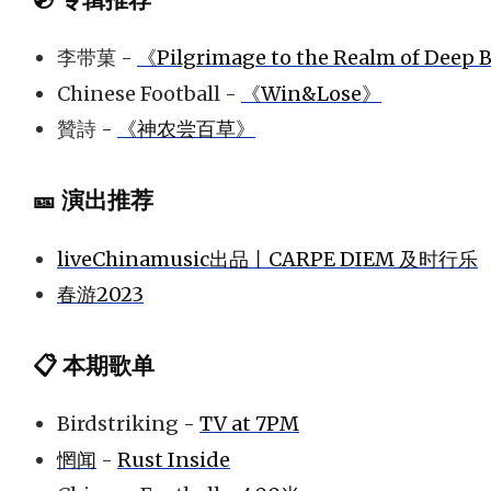
李带菓 -
《Pilgrimage to the Realm of Deep 
Chinese Football -
《Win&Lose》
贊詩 -
《神农尝百草》
🎫 演出推荐
liveChinamusic出品丨CARPE DIEM 及时行乐
春游2023
📋 本期歌单
Birdstriking -
TV at 7PM
惘闻
-
Rust Inside