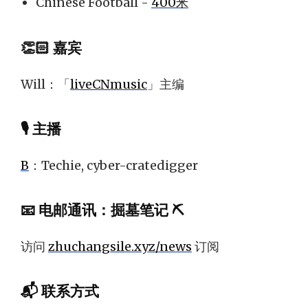
Chinese Football -
400米
👏🏻 嘉宾
Will：「
liveCNmusic
」主编
🎙 主播
B
：Techie, cyber-cratedigger
📧
电邮通讯
：
掘墓笔记 ⛏️
访问
zhuchangsile.xyz/news
订阅
📬 联系方式