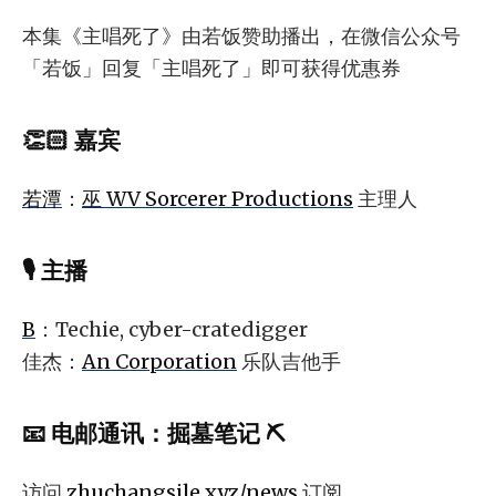
本集《主唱死了》由若饭赞助播出，在微信公众号
「若饭」回复「主唱死了」即可获得优惠券
👏🏻 嘉宾
若潭
：
巫 WV Sorcerer Productions
主理人
🎙 主播
B
：Techie, cyber-cratedigger
佳杰：
An Corporation
乐队吉他手
📧
电邮通讯
：
掘墓笔记 ⛏️
访问
zhuchangsile.xyz/news
订阅