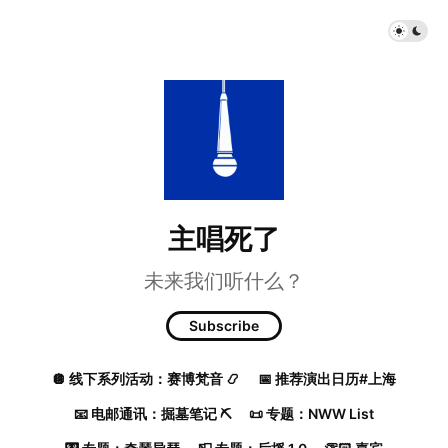
主唱死了
未来我们听什么？
Subscribe
🪩 线下系列活动：赛博梵音 📿
📅 推荐演出日历#上海
📧 电邮通讯：掘墓笔记 ⛏️
📜 专题：NWW List