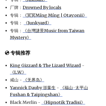
厂牌：
Drowned By locals
专辑：
《冥冥Míng Míng | Otay:onii》
专辑：
《Junkyard》
专辑：
《台灣謎景Music from Taiwan
Mystery》
💿 专辑推荐
King Gizzard & The Lizard Wizard
-
《L.W.》
咸山 -
《无界岛》
Yannick Dauby 澎葉生
-
《福山 · 太平山
Fushan & Taipingshan》
Black Merlin -
《Hipnotik Tradisi》