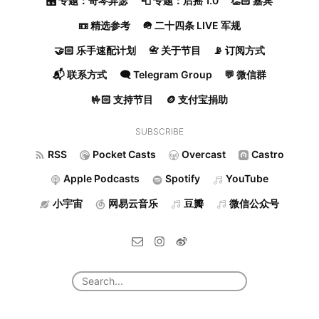
🎛️ 专题：奇琴异瑟
📮 专题：后摇 1.0
👏🏻 嘉宾
📼 精选参考
🪖 二十四条 LIVE 军规
🤝🏻 乐手速配计划
📇 关于节目
📡 订阅方式
📬 联系方式
🗨️ Telegram Group
💬 微信群
🤟🏻 支持节目
🪙 支付宝捐助
SUBSCRIBE
RSS
Pocket Casts
Overcast
Castro
Apple Podcasts
Spotify
YouTube
小宇宙
网易云音乐
豆瓣
微信公众号